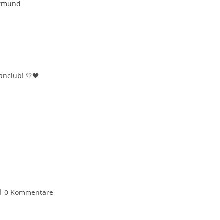
d
anclub! 💛🖤
0 Kommentare