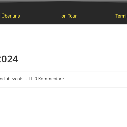
Über uns
on Tour
Termi
2024
nclubevents
0 Kommentare