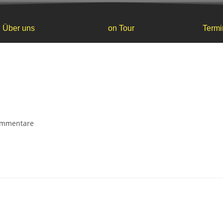
Über uns
on Tour
Termi
ommentare